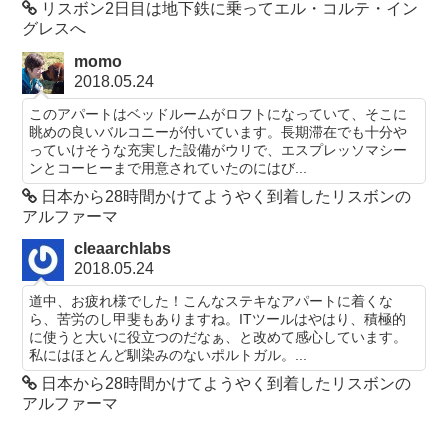
リスボン2日目は地下鉄に乗ってエル・コルテ・イン
グレスへ
momo
2018.05.24
このアパートはベッドルームがロフトになっていて、そこに
眺めの良いバルコニーが付いています。長期滞在でも十分や
っていけそうな充実した設備がウリで、エスプレッソマシー
ンとコーヒーまで用意されていたのにはび...
日本から28時間かけてようやく到着したリスボンの
アルファーマ
cleaarchlabs
2018.05.24
道中、お疲れ様でした！こんなステキなアパートに着くな
ら、苦労のし甲斐もありますね。ITツールはやはり、積極的
に使うと大いに役立つのだなぁ、と改めて感心しています。
私にはほとんど馴染みのないポルトガル。...
日本から28時間かけてようやく到着したリスボンの
アルファーマ