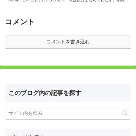
じにくい場所ということもわかっ
それほどではありません。日差し
てきたので、まずは外国人客に慣
は強いものの、木陰に入れば涼し
れていそうなビーチ沿いの店を当
い川風が吹き渡り、観光にはまず
たってみたものの、料金が高いこ
まずのシーズンです。でも、今回
コメント
と、ビーチの景観は必要ないとい
の旅の終盤ととなったこの日の夜
う点で全員一致。ぐるりと廻って
は、とうとう土砂降りの雨にあっ
から結局ホテルの隣りにあるシー
てしまいました。まだ雨季なので
フードレストラン(Be Anh)に入る
9日も居れば1日くらいは雨が降
コメントを書き込む
ことに(写真は翌日撮ったもので
っても当たり前。
す)。最初は注文の仕方がわから
ず困りましが…
このブログ内の記事を探す