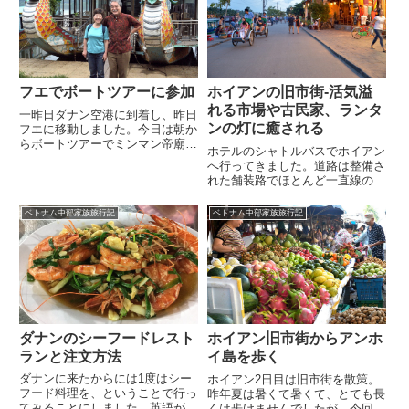
フエでボートツアーに参加
ホイアンの旧市街-活気溢
れる市場や古民家、ランタ
一昨日ダナン空港に到着し、昨日
ンの灯に癒される
フエに移動しました。今日は朝か
らボートツアーでミンマン帝廟、
ホテルのシャトルバスでホイアン
カイデン帝廟などを観光していま
へ行ってきました。道路は整備さ
す。このボートでいざ、出発！
れた舗装路でほとんど一直線のた
め快適な乗り心地。行きは五行山
行きの乗客を降ろすため少し時間
ベトナム中部家族旅行記
ベトナム中部家族旅行記
がかかりましたが、それでも1時
間足らずで到着しました。日本橋
を始め主だった施設の観光と私た
ちには定番となっている市場にも
立ち寄ってみました。ランタンが
灯されるホイアンの夜は必見！
ダナンのシーフードレスト
ホイアン旧市街からアンホ
ランと注文方法
イ島を歩く
ダナンに来たからには1度はシー
ホイアン2日目は旧市街を散策。
フード料理を、ということで行っ
昨年夏は暑くて暑くて、とても長
てみることにしました。英語が通
くは歩けませんでしたが、今回は