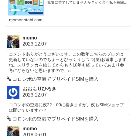
収集に苦労していませんか？かく言う私も毎回四
苦八苦しているひとりです。航空券の購入からホ
テルの予約、現地での交通手段の情報収集や、時
には時刻表とにらめっこしながらの列車の予約な
ど、拙い英語力でなんとか頑張っています。この
momonotabi.com
Travel Tipsのページでは、旅行記には含まれない
旅に関する話題などを書いていきたいと思ってい
ます。
momo
2023.12.07
コメントありがとうございます。この数年こちらのブログは
更新していないのでちょっとびっくりしつつ(笑)お返事します
ね。スリランカを旅してからもう10年も経っていてあまり参
考にならないと思いますので、si...
コロンボの空港でプリペイドSIMを購入
おおもりひろき
2023.12.07
コロンボの空港に夜22：00に着きますが、夜もSIMショップ
は開いていますか？
コロンボの空港でプリペイドSIMを購入
momo
2018.06.01