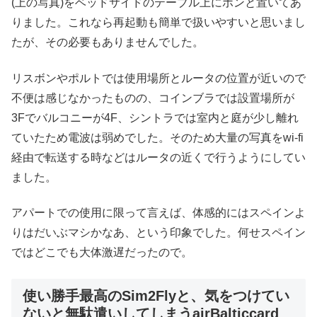
(上の写真)をベッドサイドのテーブル上にポンと置いてあ
りました。これなら再起動も簡単で扱いやすいと思いまし
たが、その必要もありませんでした。
リスボンやポルトでは使用場所とルータの位置が近いので
不便は感じなかったものの、コインブラでは設置場所が
3Fでバルコニーが4F、シントラでは室内と庭が少し離れ
ていたため電波は弱めでした。そのため大量の写真をwi-fi
経由で転送する時などはルータの近くで行うようにしてい
ました。
アパートでの使用に限って言えば、体感的にはスペインよ
りはだいぶマシかなあ、という印象でした。何せスペイン
ではどこでも大体激遅だったので。
使い勝手最高のSim2Flyと、気をつけてい
ないと無駄遣いしてしまうairBalticcard