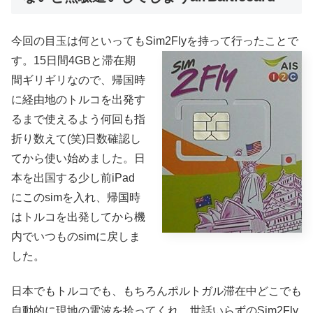
今回の目玉は何といってもSim2Flyを持って行ったことで
す。15日間
4GBと滞在期
間ギリギリなので、帰国時
に経由地のトルコを出発す
るまで使えるよう何回も指
折り数えて(笑)日数確認し
てから使い始めました。日
本を出国する少し前iPad
にこのsimを入れ、帰国時
はトルコを出発してから機
内でいつものsimに戻しま
した。
日本でもトルコでも、もちろんポルトガル滞在中どこでも
自動的に現地の電波を拾ってくれ、世話いらずのSim2Fly