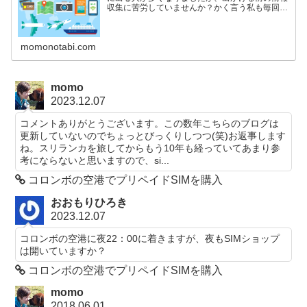
収集に苦労していませんか？かく言う私も毎回四
苦八苦しているひとりです。航空券の購入からホ
テルの予約、現地での交通手段の情報収集や、時
には時刻表とにらめっこしながらの列車の予約な
ど、拙い英語力でなんとか頑張っています。この
momonotabi.com
Travel Tipsのページでは、旅行記には含まれない
旅に関する話題などを書いていきたいと思ってい
ます。
momo
2023.12.07
コメントありがとうございます。この数年こちらのブログは
更新していないのでちょっとびっくりしつつ(笑)お返事します
ね。スリランカを旅してからもう10年も経っていてあまり参
考にならないと思いますので、si...
コロンボの空港でプリペイドSIMを購入
おおもりひろき
2023.12.07
コロンボの空港に夜22：00に着きますが、夜もSIMショップ
は開いていますか？
コロンボの空港でプリペイドSIMを購入
momo
2018.06.01