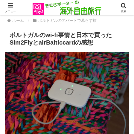
メニュー
検索
ホーム
ポルトガルのアパートで暮らす旅
ポルトガルのwi-fi事情と日本で買った
Sim2FlyとairBalticcardの感想