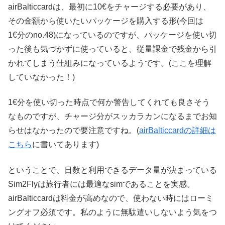
airBalticcardは、最初に10€をチャージする必要があり、
その金額から使いたいパッケージを購入する形(今回は
1€分のno.48)になっているのですが、パッケージを使い切
った後も気づかずに使っていると、従量課金で残金から引
かれてしまう仕組みになっているようです。(ここを理解
していなかった！)
1€分を使い切った時点で何か警告してくれても良さそう
なものですが、チャージ分がスッカラカンになるまでお知
らせはなかったので要注意ですね。(
airBalticcardの詳細は
こちら
に書いてあります)
ということで、日数と利用できるデータ量が決まっている
Sim2Flyは旅行者には最適なsimであることを実感。
airBalticcardは料金が高めなので、使わない時にはローミ
ングオフ必須です。私のように無駄遣いしないよう気をつ