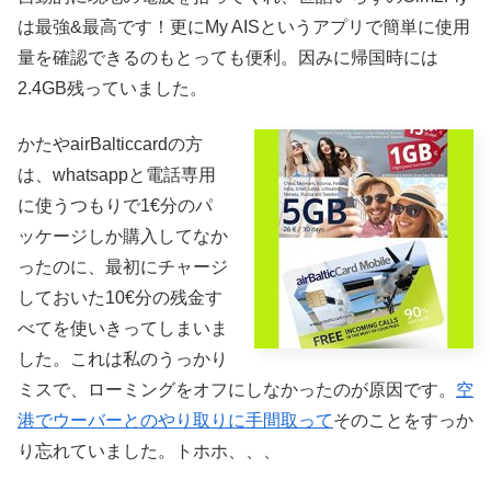
は最強&最高です！更にMy AISというアプリで簡単に使用
量を確認できるのもとっても便利。因みに帰国時には
2.4GB残っていました。
かたやairBalticcardの方
は、whatsappと電話専用
に使うつもりで1€分のパ
ッケージしか購入してなか
ったのに、最初にチャージ
しておいた10€分の残金す
べてを使いきってしまいま
した。これは私のうっかり
ミスで、ローミングをオフにしなかったのが原因です。
空
港でウーバーとのやり取りに手間取って
そのことをすっか
り忘れていました。トホホ、、、