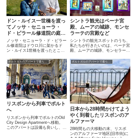
ドン・ルイス一世橋を渡っ
シントラ観光はペーナ宮
てノッサ・セニョーラ・
殿、ムーアの城跡、モンセ
ド・ピラール修道院の庭園
ラーテの宮殿など
へ
ノッサ・セニョーラ・ド・ピラー
シントラの観光スポットのうち、
ル修道院はドウロ川に架かるド
私たちが行きたいのは、ペーナ宮
ン・ルイス1世橋を渡ったところ
殿、ムーアの城跡、モンセラーテ
に位置しています。ここからのド
の宮殿、レガレイラ宮殿など。こ
ウロ川の景色は一日中眺めていて
のうち前3つは到着翌日に、レガ
ポルトガルのアパートで暮らす旅
ポルトガルのアパートで暮らす旅
も飽きないほど素晴らしいのです
レイラ宮殿は翌日のお天気次第で
が、更にポルトガル人のホセさん
行くかどうかを決めようというこ
との出会いもあって…
とにしていました。何しろこちら
に来てからというもの、曇りや雨
の日が多く、夕方から晴れ間が覗
くという日が多いから…
リスボンから列車でポルト
日本から28時間かけてよう
へ
やく到着したリスボンのア
リスボンから列車でポルトのOld
ルファーマ
City Design Apartmentへ移動。
このアパートは設備も良いし、景
28時間もの大移動の末、リスボ
色も素晴らしい。ウミネコファミ
ンのアルファーマ地区(旧市街)に
リーもご近所さんでとっても賑や