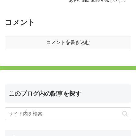
あるAlfama Suite Viewという眺
か。
めの良いアパートにようやく到着
しました。はぁー長かった！旅行
前に買っておいたsimのお陰で、
滞在先のスタッフとのやりとりが
コメント
できたり、Uber初体験ができた
り、すごーく助かりました。
コメントを書き込む
このブログ内の記事を探す