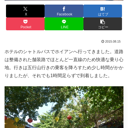
X
Facebook
はてブ
Pocket
LINE
コピー
2015.08.15
ホテルのシャトルバスでホイアンへ行ってきました。道路
は整備された舗装路でほとんど一直線のため快適な乗り心
地。行きは五行山行きの乗客を降ろすため少し時間がかか
りましたが、それでも1時間足らずで到着しました。