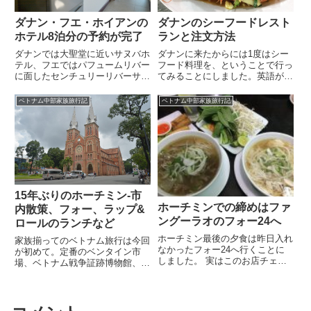
ダナン・フエ・ホイアンの
ダナンのシーフードレスト
ホテル8泊分の予約が完了
ランと注文方法
ダナンでは大聖堂に近いサヌバホ
ダナンに来たからには1度はシー
テル、フエではパフュームリバー
フード料理を、ということで行っ
に面したセンチュリーリバーサイ
てみることにしました。英語が通
ドフエ、ホイアンでは世界遺産の
じにくい場所ということもわかっ
旧市街に程近いグリーンライフホ
てきたので、まずは外国人客に慣
ベトナム中部家族旅行記
ベトナム中部家族旅行記
ームステイに泊まる予定です。今
れていそうなビーチ沿いの店を当
回のホテル代は一部屋一泊あたり
たってみたものの、料金が高いこ
の平均額で6,000円程度（全朝食
と、ビーチの景観は必要ないとい
付）。
う点で全員一致。ぐるりと廻って
から結局ホテルの隣りにあるシー
フードレストラン(Be Anh)に入る
ことに(写真は翌日撮ったもので
す)。最初は注文の仕方がわから
15年ぶりのホーチミン-市
ず困りましが…
ホーチミンでの締めはファ
内散策、フォー、ラップ&
ングーラオのフォー24へ
ロールのランチなど
ホーチミン最後の夕食は昨日入れ
家族揃ってのベトナム旅行は今回
なかったフォー24へ行くことに
が初めて。定番のベンタイン市
しました。 実はこのお店チェー
場、ベトナム戦争証跡博物館、サ
ン店なので、私たちが泊まってい
イゴン大教会(聖母マリア教会)、
るホテルの2軒先にもあったので
19世紀フランスの建築文化財で
す。灯台下暗し。ローカル色いっ
ある中央郵便局、ベトナム最古の
ぱいのRain Cafeは母娘共お気に
動・植物園など、全て徒歩で回り