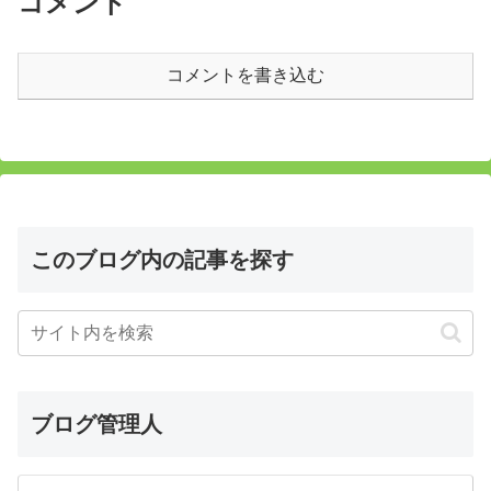
コメント
入り。ここでお茶してまったりと
ました。バイクの洪水は相変わら
過ごしました。
ず。経済発展に伴い自動車の台数
も急増...
コメントを書き込む
このブログ内の記事を探す
ブログ管理人