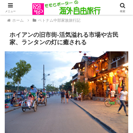
メニュー
検索
ホーム
ベトナム中部家族旅行記
ホイアンの旧市街-活気溢れる市場や古民
家、ランタンの灯に癒される