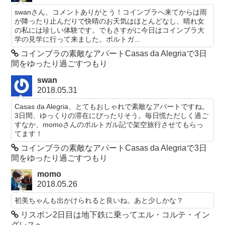
swanさん、コメントありがとう！コインブラへ来てからは雨
が降ったり止んだりで快晴のお天気はほとんどなし、晴れ女
の私には珍しい体験です。でもさすがに今日はコインブラ大
学の見学に行って来ました。ポルトガ...
コインブラの素敵なアパートCasas da Alegriaで3日
間をゆったり過ごすつもり
swan
2018.05.31
Casas da Alegria、とてもおしゃれで素敵なアパートですね。
3日間、ゆっくりの滞在にぴったりそう。毎日慌ただしく過ご
すなか、momoさんのポルトガル記で架空旅行させてもらっ
てます！
コインブラの素敵なアパートCasas da Alegriaで3日
間をゆったり過ごすつもり
momo
2018.05.26
初美ちゃんも出かけられると良いね。あと少しかな？
リスボン2日目は地下鉄に乗ってエル・コルテ・イン
グレスへ