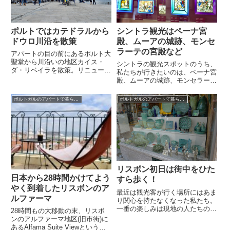
ポルトではカテドラルから
シントラ観光はペーナ宮
ドウロ川沿を散策
殿、ムーアの城跡、モンセ
ラーテの宮殿など
アパートの目の前にあるポルト大
聖堂から川沿いの地区カイス・
シントラの観光スポットのうち、
ダ・リベイラを散策。リニューア
私たちが行きたいのは、ペーナ宮
ル工事中の市場には入れず残念で
殿、ムーアの城跡、モンセラーテ
したが、市場の目の前にあるコン
の宮殿、レガレイラ宮殿など。こ
フェイタリア・ド・ボリャオンと
のうち前3つは到着翌日に、レガ
ポルトガルのアパートで暮らす旅
ポルトガルのアパートで暮らす旅
いうベーカリーで美味しいパンを
レイラ宮殿は翌日のお天気次第で
買えたのは大満足。夕食は…
行くかどうかを決めようというこ
とにしていました。何しろこちら
に来てからというもの、曇りや雨
の日が多く、夕方から晴れ間が覗
くという日が多いから…
リスボン初日は街中をひた
日本から28時間かけてよう
すら歩く！
やく到着したリスボンのア
最近は観光客が行く場所にはあま
ルファーマ
り関心を持たなくなった私たち。
一番の楽しみは現地の人たちの生
28時間もの大移動の末、リスボ
活ぶりとか、その土地特有の食べ
ンのアルファーマ地区(旧市街)に
物(それも美味しそうなもの)を試
あるAlfama Suite Viewという眺