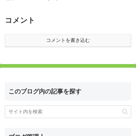
してみること。そのためにはお宿
めの良いアパートにようやく到着
を中心にして半径2~3キロくらい
しました。はぁー長かった！旅行
を目処にひたすら歩き回ります。
前に買っておいたsimのお陰で、
滞在先のスタッフとのやりとりが
コメント
できたり、Uber初体験ができた
り、すごーく助かりました。
コメントを書き込む
このブログ内の記事を探す