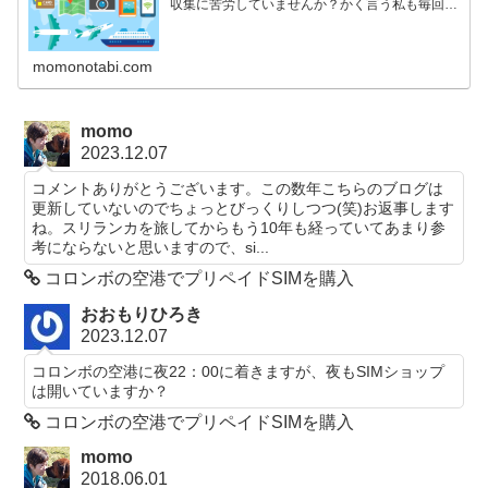
収集に苦労していませんか？かく言う私も毎回四
苦八苦しているひとりです。航空券の購入からホ
テルの予約、現地での交通手段の情報収集や、時
には時刻表とにらめっこしながらの列車の予約な
ど、拙い英語力でなんとか頑張っています。この
momonotabi.com
Travel Tipsのページでは、旅行記には含まれない
旅に関する話題などを書いていきたいと思ってい
ます。
momo
2023.12.07
コメントありがとうございます。この数年こちらのブログは
更新していないのでちょっとびっくりしつつ(笑)お返事します
ね。スリランカを旅してからもう10年も経っていてあまり参
考にならないと思いますので、si...
コロンボの空港でプリペイドSIMを購入
おおもりひろき
2023.12.07
コロンボの空港に夜22：00に着きますが、夜もSIMショップ
は開いていますか？
コロンボの空港でプリペイドSIMを購入
momo
2018.06.01